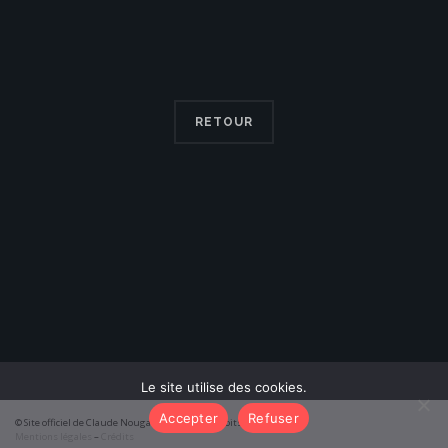
RETOUR
Le site utilise des cookies.
Accepter
Refuser
© Site officiel de Claude Nougaro 2026 – Tous droits réservés
Mentions légales
–
Crédits