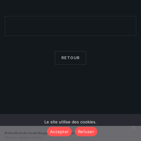
RETOUR
Le site utilise des cookies.
Accepter
Refuser
© Site officiel de Claude Nougaro 2026 – Tous droits réservés
Mentions légales
–
Crédits