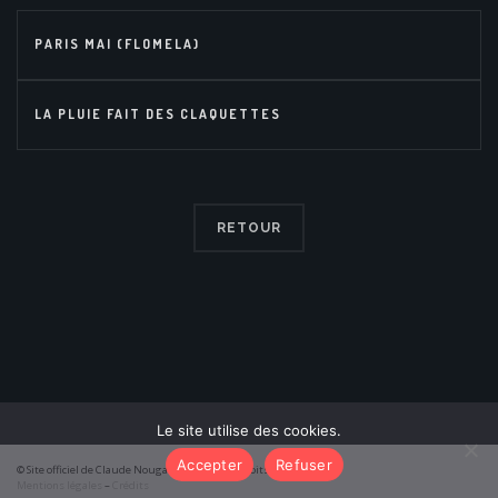
PARIS MAI (FLOMELA)
LA PLUIE FAIT DES CLAQUETTES
RETOUR
Le site utilise des cookies.
Accepter
Refuser
© Site officiel de Claude Nougaro 2026 – Tous droits réservés
Mentions légales
–
Crédits