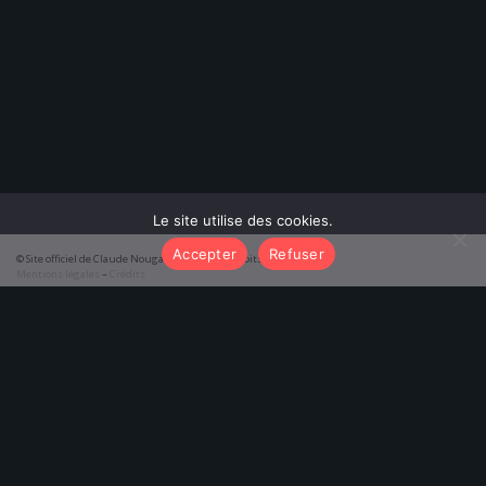
Le site utilise des cookies.
Accepter
Refuser
© Site officiel de Claude Nougaro 2026 – Tous droits réservés
Mentions légales
–
Crédits
function initTabs() { const tabAlbums = document.getElementById('tab-
albums'); const tabPoemes = document.getElementById('tab-poemes');
const pageAlbums = document.getElementById('results-albums'); const
pagePoemes = document.getElementById('results-poemes');
tabAlbums.addEventListener('click', () => {
tabAlbums.classList.add('active'); tabPoemes.classList.remove('active');
pageAlbums.classList.add('active');
pagePoemes.classList.remove('active'); });
tabPoemes.addEventListener('click', () => {