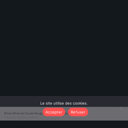
Le site utilise des cookies.
Accepter
Refuser
© Site officiel de Claude Nougaro 2026 – Tous droits réservés
Mentions légales
–
Crédits
function initTabs() { const tabAlbums = document.getElementById('tab-