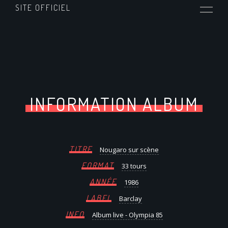
SITE OFFICIEL
INFORMATION ALBUM
TITRE
Nougaro sur scène
FORMAT
33 tours
ANNÉE
1986
LABEL
Barclay
INFO
Album live - Olympia 85