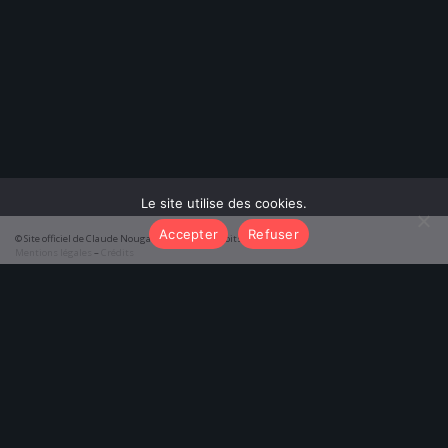
Le site utilise des cookies.
Accepter
Refuser
© Site officiel de Claude Nougaro 2026 – Tous droits réservés
Mentions légales
–
Crédits
function initTabs() { const tabAlbums = document.getElementById('tab-
albums'); const tabPoemes = document.getElementById('tab-poemes');
const pageAlbums = document.getElementById('results-albums'); const
pagePoemes = document.getElementById('results-poemes');
tabAlbums.addEventListener('click', () => {
tabAlbums.classList.add('active'); tabPoemes.classList.remove('active');
pageAlbums.classList.add('active');
pagePoemes.classList.remove('active'); });
tabPoemes.addEventListener('click', () => {