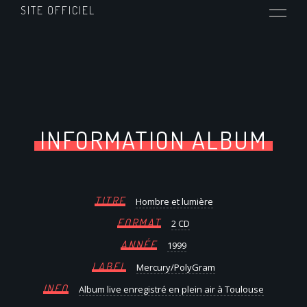
SITE OFFICIEL
INFORMATION ALBUM
TITRE
Hombre et lumière
FORMAT
2 CD
ANNÉE
1999
LABEL
Mercury/PolyGram
INFO
Album live enregistré en plein air à Toulouse