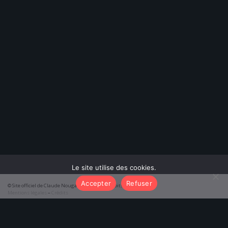
Le site utilise des cookies.
Accepter
Refuser
© Site officiel de Claude Nougaro 2026 – Tous droits réservés
Mentions légales
–
Crédits
function initTabs() { const tabAlbums = document.getElementById('tab-
albums'); const tabPoemes = document.getElementById('tab-poemes');
const pageAlbums = document.getElementById('results-albums'); const