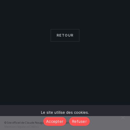
RETOUR
Le site utilise des cookies.
Accepter
Refuser
© Site officiel de Claude Nougaro 2026 – Tous droits réservés
Mentions légales
–
Crédits