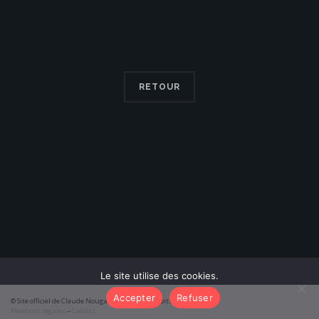
RETOUR
Le site utilise des cookies.
Accepter
Refuser
© Site officiel de Claude Nougaro 2026 – Tous droits réservés
Mentions légales
–
Crédits