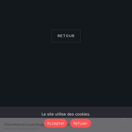
RETOUR
Le site utilise des cookies.
Accepter
Refuser
© Site officiel de Claude Nougaro 2026 – Tous droits réservés
Mentions légales
–
Crédits