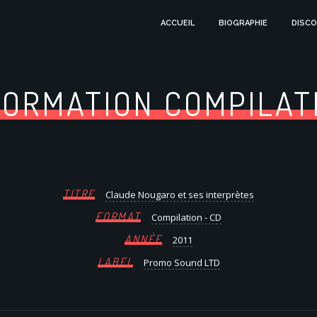
ACCUEIL
BIOGRAPHIE
DISCO
FORMATION COMPILAT
TITRE
Claude Nougaro et ses interprètes
FORMAT
Compilation - CD
ANNÉE
2011
LABEL
Promo Sound LTD