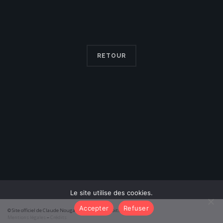
RETOUR
Le site utilise des cookies.
Accepter
Refuser
© Site officiel de Claude Nougaro 2026 – Tous droits réservés
Mentions légales
–
Crédits