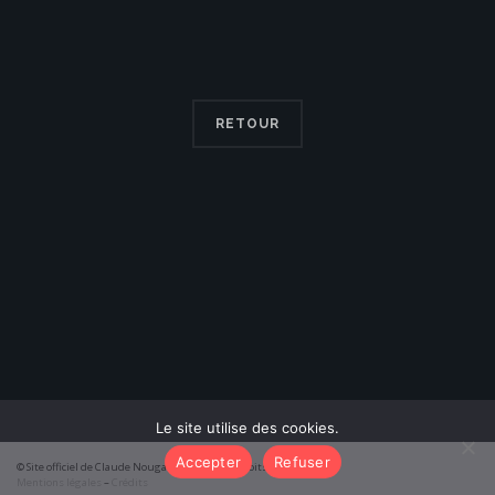
RETOUR
Le site utilise des cookies.
Accepter
Refuser
© Site officiel de Claude Nougaro 2026 – Tous droits réservés
Mentions légales
–
Crédits