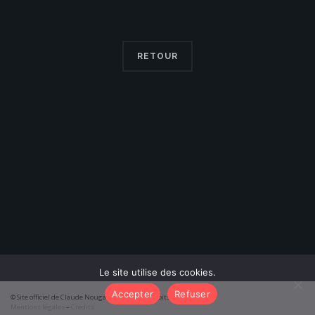
RETOUR
Le site utilise des cookies.
Accepter
Refuser
© Site officiel de Claude Nougaro 2026 – Tous droits réservés
Mentions légales
–
Crédits