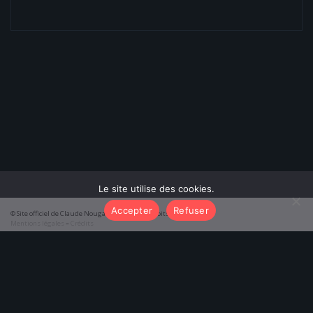
Le site utilise des cookies.
Accepter
Refuser
© Site officiel de Claude Nougaro 2026 – Tous droits réservés
Mentions légales
–
Crédits
function initTabs() { const tabAlbums = document.getElementById('tab-
albums'); const tabPoemes = document.getElementById('tab-poemes');
const pageAlbums = document.getElementById('results-albums'); const
pagePoemes = document.getElementById('results-poemes');
tabAlbums.addEventListener('click', () => {
tabAlbums.classList.add('active'); tabPoemes.classList.remove('active');