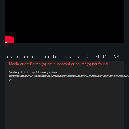
Les toulousains sont touchés – Soir 3 – 2004 – INA
Lecteur
Media error: Format(s) not supported or source(s) not found
vidéo
Télécharger le fichier: https://claudenougaro.fr/wp-
content/uploads/2024/02/_temoignages/Les%20toulousains%20sont%20touch%C3%A9s%20par%20la%20mort%20de%20
_=1