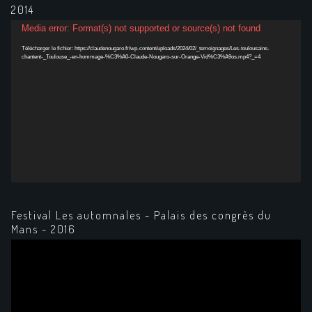
2014
Lecteur
Media error: Format(s) not supported or source(s) not found
vidéo
Télécharger le fichier: https://claudenougaro.fr/wp-content/uploads/2024/02/_temoignages/Les-toulousains-
chantent-_Toulouse_-en-hommage-%C3%A0-Claude-Nougaro-sur-Orange-Vid%C3%A9os.mp4?_=4
Festival Les automnales - Palais des congrès du
Mans - 2016