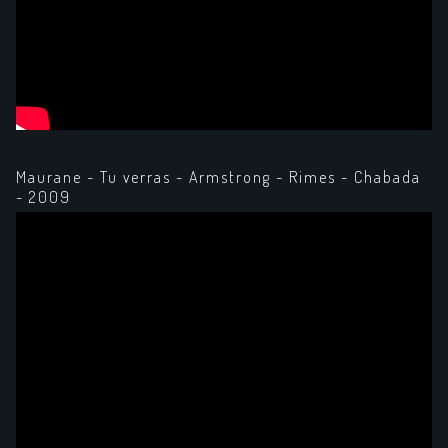
Maurane - Tu verras - Armstrong - Rimes - Chabada
- 2009