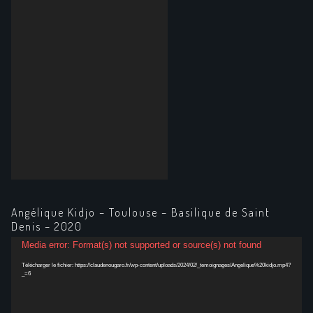
Angélique Kidjo – Toulouse – Basilique de Saint
Denis – 2020
Lecteur
Media error: Format(s) not supported or source(s) not found
vidéo
Télécharger le fichier: https://claudenougaro.fr/wp-content/uploads/2024/02/_temoignages/Angelique%20kidjo.mp4?
_=6