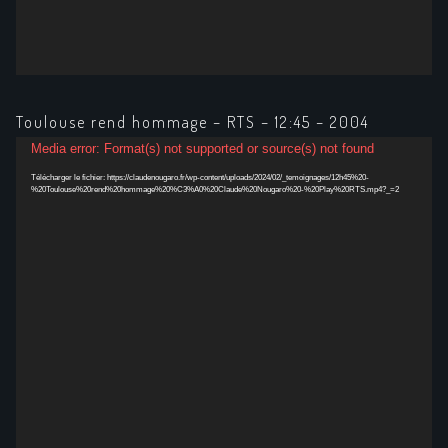
Toulouse rend hommage – RTS – 12:45 – 2004
Lecteur
Media error: Format(s) not supported or source(s) not found
vidéo
Télécharger le fichier: https://claudenougaro.fr/wp-content/uploads/2024/02/_temoignages/12h45%20-
%20Toulouse%20rend%20hommage%20%C3%A0%20Claude%20Nougaro%20-%20Play%20RTS.mp4?_=2