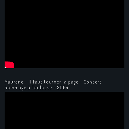
Maurane - Il faut tourner la page - Concert
hommage à Toulouse - 2004