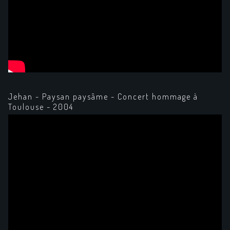
Jehan - Paysan paysâme - Concert hommage à
Toulouse - 2004