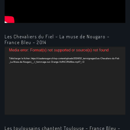
Les Chevaliers du Fiel – La muse de Nougaro –
France Bleu – 2014
Lecteur
Media error: Format(s) not supported or source(s) not found
vidéo
Télécharger le fichier: https://claudenougaro.fr/wp-content/uploads/2024/02/_temoignages/Les-Chevaliers-du-Fiel-
_La-Muse-de-Nougaro__-l_hommage-sur-Orange-Vid%C3%A9os.mp4?_=3
Les toulousains chantent Toulouse – France Bleu –