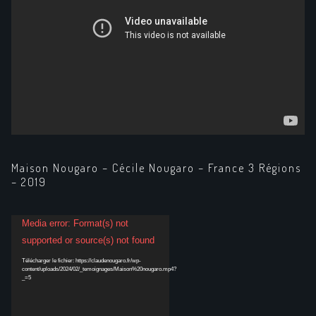
Maison Nougaro – Cécile Nougaro – France 3 Régions
– 2019
Lecteur
Media error: Format(s) not
vidéo
supported or source(s) not found
Télécharger le fichier: https://claudenougaro.fr/wp-
content/uploads/2024/02/_temoignages/Maison%20nougaro.mp4?
_=5