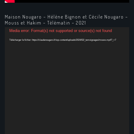
Maison Nougaro – Hélène Bignon et Cécile Nougaro –
Mouss et Hakim – Télématin – 2021
Lecteur
Media error: Format(s) not supported or source(s) not found
vidéo
Télécharger le fichier: https://claudenougaro.fr/wp-content/uploads/2024/02/_temoignages/mouss.mp4?_=7