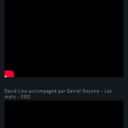
David Linx accompagné par Daniel Goyone - Les
mots - 2012