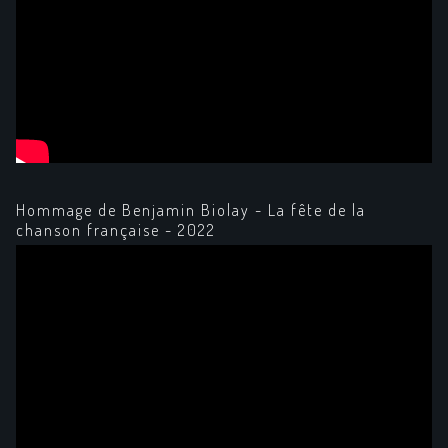
Hommage de Benjamin Biolay - La fête de la
chanson française - 2022