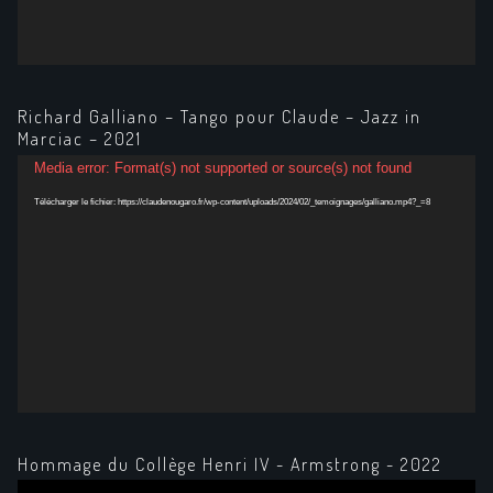
Richard Galliano – Tango pour Claude – Jazz in
Marciac – 2021
Lecteur
Media error: Format(s) not supported or source(s) not found
vidéo
Télécharger le fichier: https://claudenougaro.fr/wp-content/uploads/2024/02/_temoignages/galliano.mp4?_=8
Hommage du Collège Henri IV - Armstrong - 2022