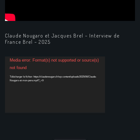
Claude Nougaro et Jacques Brel – Interview de
France Brel – 2025
Lecteur
Media error: Format(s) not supported or source(s)
vidéo
not found
Télécharger le fichier: https://claudenougaro.fr/wp-content/uploads/2025/06/Claude-
Nougaro-et-mon-pere.mp4?_=9