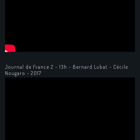
Journal de France 2 - 13h - Bernard Lubat - Cécile
Nougaro - 2017