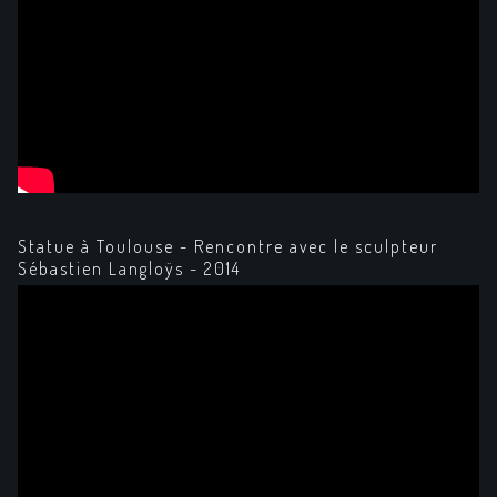
Statue à Toulouse - Rencontre avec le sculpteur
Sébastien Langloÿs - 2014