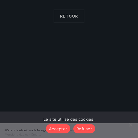
RETOUR
Le site utilise des cookies.
Accepter
Refuser
© Site officiel de Claude Nougaro 2026 – Tous droits réservés
Mentions légales
–
Crédits