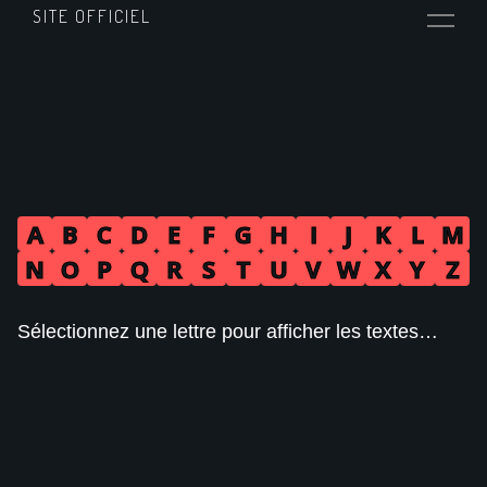
SITE OFFICIEL
A
B
C
D
E
F
G
H
I
J
K
L
M
N
O
P
Q
R
S
T
U
V
W
X
Y
Z
Sélectionnez une lettre pour afficher les textes…