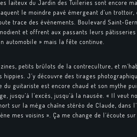
res laiteux du Jardin des Tuileries sont encore m
aquent le moindre pavé émergeant d’un trottoir, 
r toute trace des évènements. Boulevard Saint-Ger
modient et offrent aux passants leurs pâtisserie
n automobile » mais la fête continue.
zines, petits brûlots de la contreculture, et m’h
es hippies. J’y découvre des tirages photographiq
re du guitariste est encore chaud et son mythe pu
 jusqu’à l’excès, jusqu’à la nausée. « Il veut nou
mort sur la méga chaîne stéréo de Claude, dans l
mène mes voisins ». Ça me change de l’écoute sur