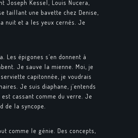
ont Joseph Kessel, Louis Nucera,
se taillant une bavette chez
Denise
,
la nuit et a les yeux cernés. Je
 va. Les épigones s’en donnent à
mbent. Je sauve la mienne. Moi, je
 serviette capitonnée, je voudrais
naires. Je suis diaphane, j’entends
s est cassant comme du verre. Je
rd de la syncope.
 tout comme le génie. Des concepts,