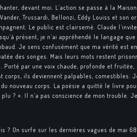
hanter, devant moi. L’action se passe à la Maison
Vander, Trussardi, Bellonzi, Eddy Louiss et son o
pagnent. Le public est clairsemé. Claude l’invite
u’à présent, je n’ai appréhendé le langage que so
imbaud. Je sens confusément que ma vérité est e
ouatée des songes. Mais leurs mots restent prison
n. Porté par une voix chaude, profonde et fruitée, 
 corps, ils deviennent palpables, comestibles. J
 du nouveau corps. La poésie a quitté le livre pour
plu ? ». Il n’a pas conscience de mon trouble. Je
ris ? On surfe sur les dernières vagues de mai 6