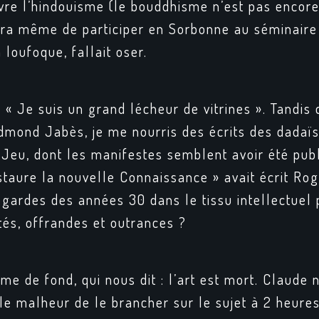
vre l’hindouisme (le bouddhisme n’est pas encor
vera même de participer en Sorbonne au séminair
 loufoque, fallait oser.
: « Je suis un grand lécheur de vitrines ». Tandis
mond Jabès, je me nourris des écrits des dadaïst
 Jeu
, dont les manifestes semblent avoir été publ
instaure la nouvelle Connaissance » avait écrit R
t-gardes des années 30 dans le tissu intellectuel
tés, offrandes et outrances ?
ame de fond, qui nous dit : l’art est mort. Claude
 le malheur de le brancher sur le sujet à 2 heur