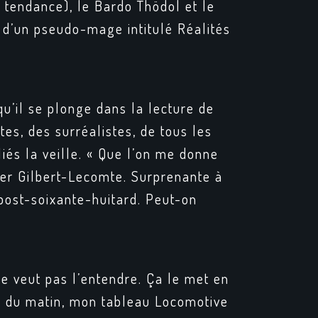
e tendance), le
Bardo Thödol
et le
e d’un pseudo-mage intitulé
Réalités
 qu’il se plonge dans la lecture de
es, des surréalistes, de tous les
iés la veille. « Que l’on me donne
oger Gilbert-Lecomte. Surprenante à
 post-soixante-huitard. Peut-on
 ne veut pas l’entendre. Ça le met en
es du matin, mon tableau
Locomotive