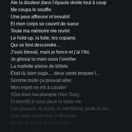
Aïe la douleur dans l’épaule droite tout à coup
Me coupa le souffle
Une peur affreuse m’envahit
Et mon corps se couvrit de sueur
Toute ma mémoire me revint
Le hold-up, la fuite, les copains
Qui se font descendre…
J’suis blessé, mais je fonce et j’ai l’fric
Je glissai la main sous l’oreiller
La mallette pleine de billets
Était là, bien sage… deux cents briques !…
Somme toute ça pouvait aller
Mon esprit se mit à cavaler
Sûre était ma planque chez Suzy
Et bientôt à nous deux la belle vie
Les palaces, le soleil, la mer bleue, toute la vie…
▼
Une radio s’est mise à déverser
Un air de piano à tout casser
Je connaissais ce truc