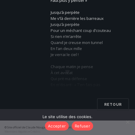
Faut plus y penser »
Jusqu’à perpète
Me v’là derrière les barreaux
Jusqu’à perpète
Pour un méchant coup d’couteau
Si rien n’m’arrête
Quand je creuse mon tunnel
En l’an deux mille
Je verrai le ciel !
Chaque matin je pense
▼
À cet avocat
Qui prit ma défense
En m’disant : « T’en fais pas
Quand j’aurai parlé
Les juges, les flics, les jurés
Retiendront leurs larmes
RETOUR
Tu s’ras acquitté… »
Le site utilise des cookies.
Jusqu’à perpète
Accepter
Refuser
Me v’là derrière les barreaux
© Site officiel de Claude Nougaro 2026 – Tous droits réservés
Mentions légales
–
Crédits
Jusqu’à perpète