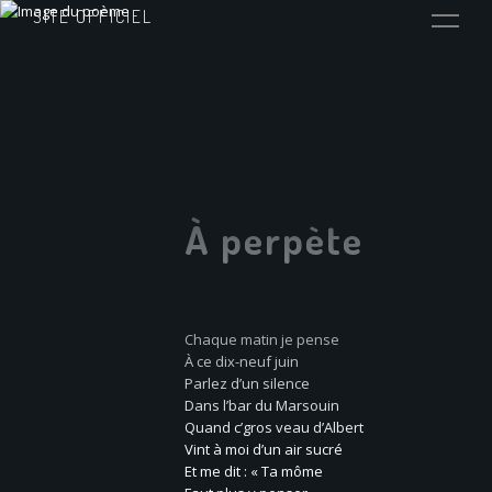
SITE OFFICIEL
À perpète
Chaque matin je pense
À ce dix-neuf juin
Parlez d’un silence
Dans l’bar du Marsouin
Quand c’gros veau d’Albert
Vint à moi d’un air sucré
Et me dit : « Ta môme