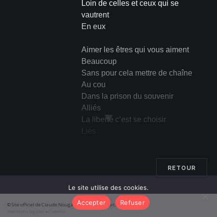
Loin de celles et ceux qui se
vautrent
En eux
Aimer les êtres qui vous aiment
Beaucoup
Sans pour cela mettre de chaîne
Au cou
Dans la prison du souvenir
Alliés
▼
La liberté c’est se choisir
Liés
Aimer les êtres qui vous aiment
D’abord
RETOUR
Mettre le profond de soi-même
Le site utilise des cookies.
Dehors
Ce n’est pas un cours de morale
Accepter
Refuser
© Site officiel de Claude Nougaro 2026 – Tous droits réservés
Non, non
Mentions légales
–
Crédits