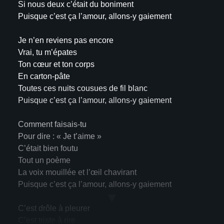
Si nous deux c’était du boniment
Puisque c’est ça l’amour, allons-y gaiement
Je n’en reviens pas encore
Vrai, tu m’épates
Ton cœur et ton corps
En carton-pâte
Toutes ces nuits cousues de fil blanc
Puisque c’est ça l’amour, allons-y gaiement
Comment faisais-tu
Pour dire : « Je t’aime »
C’était bien foutu
Tout un poème
La voix mouillée et l’œil chavirant
Puisque c’est ça l’amour, allons-y gaiement
▼
C’est drôle à pleurer
C’est triste à rire