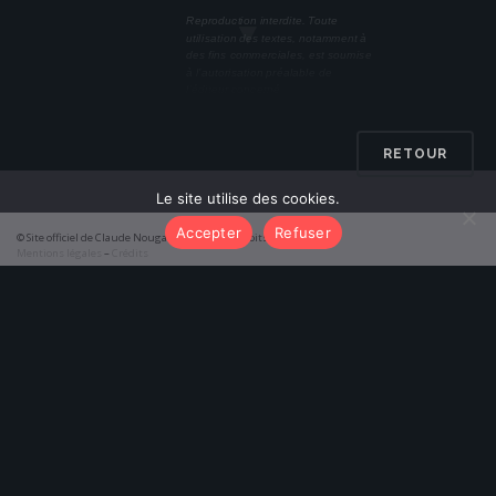
▼
Reproduction interdite. Toute
utilisation des textes, notamment à
des fins commerciales, est soumise
à l’autorisation préalable de
l’éditeur concerné.
RETOUR
Le site utilise des cookies.
Accepter
Refuser
© Site officiel de Claude Nougaro 2026 – Tous droits réservés
Mentions légales
–
Crédits
function initTabs() { const tabAlbums = document.getElementById('tab-
albums'); const tabPoemes = document.getElementById('tab-poemes');
const pageAlbums = document.getElementById('results-albums'); const
pagePoemes = document.getElementById('results-poemes');
tabAlbums.addEventListener('click', () => {
tabAlbums.classList.add('active'); tabPoemes.classList.remove('active');
pageAlbums.classList.add('active');
pagePoemes.classList.remove('active'); });
tabPoemes.addEventListener('click', () => {
tabPoemes.classList.add('active'); tabAlbums.classList.remove('active');