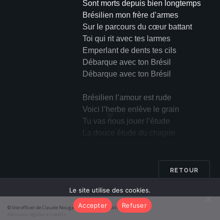
Sont morts depuis bien longtemps
Brésilien mon frère d’armes
Sur le parcours du cœur battant
Toi qui rit avec tes larmes
Emperlant de dents tes cils
Débarque avec ton Brésil
Débarque avec ton Brésil
Brésilien l’amour est rude
Voici l’herbe enlève le grain
▼
Tu vas nous jouer l’étude
La douce étude du chagrin
Tu vas nous toucher un brin
Ta guitare plénitude
Libère nous de nos freins
RETOUR
Brésilien l’amour est rude
Le site utilise des cookies.
Voici l’herbe enlève le grain
Ta guitare plénitude
Accepter
Refuser
© Site officiel de Claude Nougaro 2026 – Tous droits réservés
Caresse-lui le nombril
Mentions légales
–
Crédits