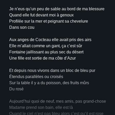
Je n’eus qu’un peu de sable au bord de ma blessure
Quand elle fut devant moi à genoux
Profilée sur la mer et peignant sa chevelure
Dans son cou
Aux anges de Cocteau elle avait pris des airs
Elle m’allait comme un gant, ça c’est sûr
Fontaine jaillissant au plus sec du désert
Une fille est sortie de ma côte d’Azur
Et depuis nous vivons dans un bloc de bleu pur
Étendus parallèles ou croisés
Sur la table il y a du poisson, des fruits mûrs
Du rosé
Aujourd’hui quoi de neuf, mes amis, pas grand-chose
Madame prend son bain, elle est là
Quand le ciel n’est pas bleu alors c’est qu’il est rose