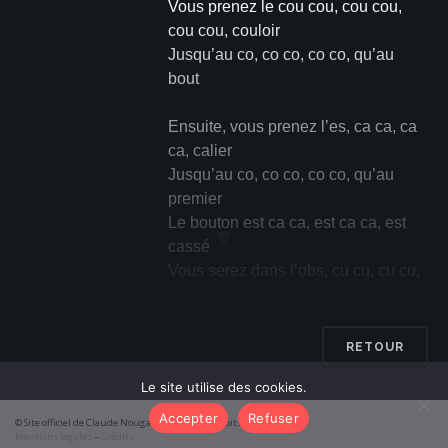
Vous prenez le cou cou, cou cou,
cou cou, couloir
Jusqu’au co, co co, co co, qu’au
bout
Ensuite, vous prenez l’es, ca ca, ca
ca, calier
Jusqu’au co, co co, co co, qu’au
premier
Le bouton est ca ca, est ca ca, est
▼
cassé
Vous serez dans l’obs, cu cu, cu cu,
rité
Dans le noir, ne con con, con con,
RETOUR
confondez pas
Le site utilise des cookies.
Les po po, les po po, les po po, les
portes
Accepter
Refuser
© Site officiel de Claude Nougaro 2026 – Tous droits réservés
N’allez pas dans le ca ca, le ca ca,
Mentions légales
–
Crédits