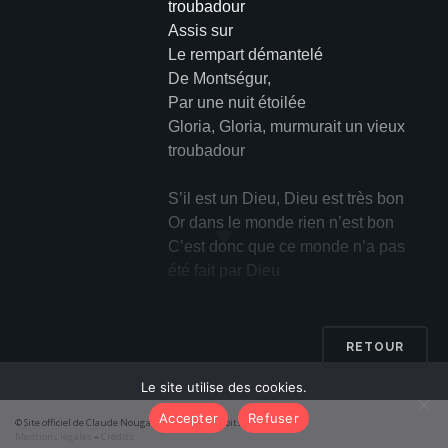
troubadour
Assis sur
Le rempart démantelé
De Montségur,
Par une nuit étoilée
Gloria, Gloria, murmurait un vieux
troubadour
S’il est un Dieu, Dieu est très bon
Or dans le monde rien n’est bon
▼
C’est donc que ce monde n’a pas
été fait par Dieu
Et pourtant
Sous la cendre cathare
RETOUR
Je t’aperçois brillante comme un
Le site utilise des cookies.
phare
Tout là-bas, Gloria…
Accepter
Refuser
© Site officiel de Claude Nougaro 2026 – Tous droits réservés
Dans mon patois j’entends depuis
Mentions légales
–
Crédits