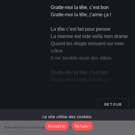
Gratte-moi la tête, c’est bon
Gratte-moi la tête, j’aime ça !
La tête c’est fait pour penser
La mienne est vide voilà mon drame
Quand tes doigts remuent sur mon
crâne
Il me semble avoir des idées
▼
Gratte-moi la tête, c’est bon
Gratte-moi la tête, j’aime ça !
Tiens mais c’est vrai, j’ai une idée
Tandis que tu m’creuses les
RETOUR
méninges
On dit que l’homme descend du
Le site utilise des cookies.
singe
Accepter
Refuser
© Site officiel de Claude Nougaro 2026 – Tous droits réservés
Eh bien on va y remonter
Mentions légales
–
Crédits