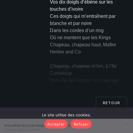
Vos dix doigts d’ébène sur les
touches d’ivoire
Ces doigts qui m’entraînent par
blanche et par noire
Dans les cordes d’un ring
Où ne montent que les Kings
Chapeau, chapeau haut, Maître
Herbie and Co
Chapeau, chapeau m’lon, à l’île
▼
Cantaloup
Votre île des Açores au corps qui
chaloupe
Chez nous, c’est un melon
De forme ovale et long
RETOUR
Ballon de rugby, de rubis sur l’ongle
Le site utilise des cookies.
Ding, deng, dong
Accepter
Refuser
© Site officiel de Claude Nougaro 2026 – Tous droits réservés
Chapeau, chapeau
Mentions légales
–
Crédits