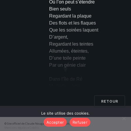
Où l’on peut s’étendre
Bien seuls
Regardant la plaque
Des flots et les flaques
Que les soirées laquent
D’argent,
Regardant les teintes
Allumées, éteintes,
D’une toile peinte
Par un génie clair
▼
Dans l’île de Ré
Ma belle adorée
Je t’emmènerai
Tout beau
RETOUR
Remontant l’aorte
Le site utilise des cookies.
D’une route accorte
Nous irons aux Portes
Accepter
Refuser
© Site officiel de Claude Nougaro 2026 – Tous droits réservés
Au bout
Mentions légales
–
Crédits