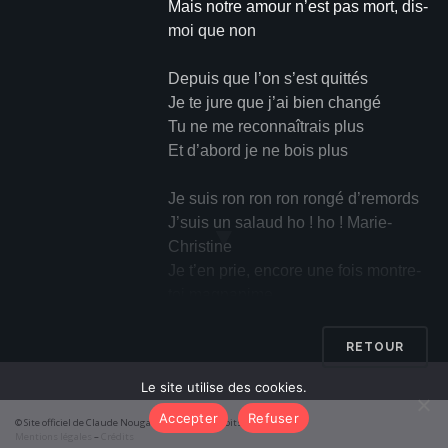
Mais notre amour n’est pas mort, dis-
moi que non
Depuis que l’on s’est quittés
Je te jure que j’ai bien changé
Tu ne me reconnaîtrais plus
Et d’abord je ne bois plus
Je suis ron ron ron rongé d’remords
J’suis un salaud ho ! ho ! Marie-
▼
Christine
Je t’en prie, encore une fois montre-
toi magnanime
Donne-moi une chance encore, dis,
recommençons
RETOUR
Le site utilise des cookies.
En moi, il y a du bon aussi
Ne m’fais pas plus noir que j’suis
Accepter
Refuser
© Site officiel de Claude Nougaro 2026 – Tous droits réservés
Mentions légales
–
Crédits