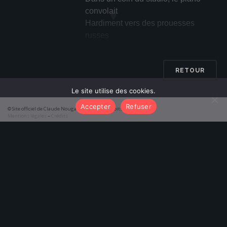
▼
convolait
Hardiment vers des prouesses
russes
Et le plancher des vaches de son
mieux décollait
RETOUR
Sous nos pieds ivres de sauts de
puce
Le site utilise des cookies.
La danse est une bête, la sueur est
Accepter
Refuser
son lait
© Site officiel de Claude Nougaro 2026 – Tous droits réservés
Mentions légales
–
Crédits
Le désir, sa coutume et ses us
function initTabs() { const tabAlbums = document.getElementById('tab-
albums'); const tabPoemes = document.getElementById('tab-poemes');
Alors, chacun les bras en cœur,
const pageAlbums = document.getElementById('results-albums'); const
pagePoemes = document.getElementById('results-poemes');
corps à couteaux tirés
tabAlbums.addEventListener('click', () => {
Se tendait vers la ligne suprême
tabAlbums.classList.add('active'); tabPoemes.classList.remove('active');
Vers les extrémités d’un ciel, d’un
pageAlbums.classList.add('active');
soleil délivré
pagePoemes.classList.remove('active'); });
De la nuit et de ses théorèmes
tabPoemes.addEventListener('click', () => {
tabPoemes.classList.add('active'); tabAlbums.classList.remove('active');
La danse est un espace où les ronds