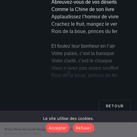
Abreuvez-vous de vos déserts
Comme la Chine de son livre
Applaudissez l’horreur de vivre
Crachez le fruit, mangez le ver
Rois de la boue, princes du fer
Et foutez leur bonheur en l’air
Votre palais, c’est la baraque
Votre clarté, c’est le cloaque
Vous n’avez pas assez souffert
▼
Rois de la boue, princes du fer
Dans la tourbe de votre chair
Il paraît qu’il existe un ange
Un rayon perce sous la fange
RETOUR
Enfoncez-vous vers cet éclair
Le site utilise des cookies.
Rois de la boue, princes du fer
Accepter
Refuser
© Site officiel de Claude Nougaro 2026 – Tous droits réservés
Pour qu’au fin fond, le der des ders
Mentions légales
–
Crédits