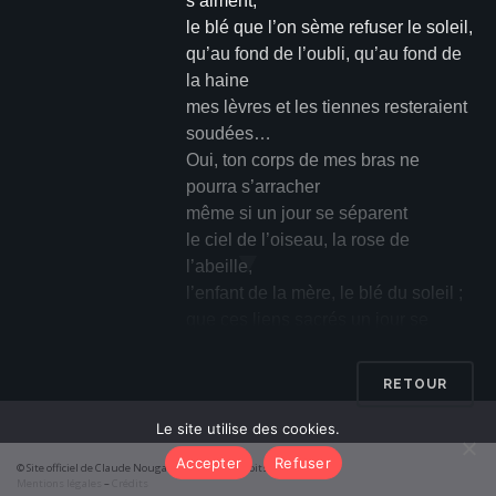
s’aiment,
le blé que l’on sème refuser le soleil,
qu’au fond de l’oubli, qu’au fond de
la haine
mes lèvres et les tiennes resteraient
soudées…
Oui, ton corps de mes bras ne
pourra s’arracher
même si un jour se séparent
le ciel de l’oiseau, la rose de
▼
l’abeille,
l’enfant de la mère, le blé du soleil ;
que ces liens sacrés un jour se
défacent
sans laisser de traces dans un
RETOUR
monde maudit,
au fond de l’oubli, au fond de la
Le site utilise des cookies.
haine,
Accepter
Refuser
© Site officiel de Claude Nougaro 2026 – Tous droits réservés
comme au premier jour je dirai : je
Mentions légales
–
Crédits