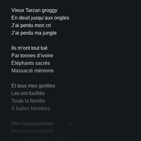
Vieux Tarzan groggy
En deuil jusqu’aux ongles
J’ai perdu mon cri
J’ai perdu ma jungle
Ils m’ont tout tué
Par tonnes d’ivoire
Éléphants sacrés
Massacré mémoire
Et tous mes gorilles
Les ont fusillés
Toute la famille
À balles blindées
▼
Mes hippopotames
Mes crocos géants
Des sacs pour les dames