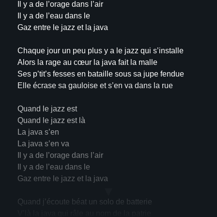
Il y a de l’orage dans l’air
Il y a de l’eau dans le
Gaz entre le jazz et la java
Chaque jour un peu plus y a le jazz qui s’installe
Alors la rage au cœur la java fait la malle
Ses p’tit’s fesses en bataille sous sa jupe fendue
Elle écrase sa gauloise et s’en va dans la rue
Quand le jazz est
Quand le jazz est là
La java s’en
La java s’en va
Il y a de l’orage dans l’air
Il y a de l’eau dans le
Gaz entre le jazz et la java
▼
Quand j’écoute béat un solo de batterie
V’là la java qui râle au nom de la patrie