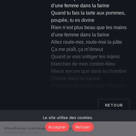
d’une femme dans la farine
Quand tu fais la tarte aux pommes,
poupée, tu es divine
Rien n’est plus beau que les mains
d’une femme dans la farine
Allez roule-moi, roule-moi la pâte
Ça me plaît, ça m’émeut
Quand je vois voltiger les mains
blanches de mon cordon-bleu
▼
Mieux encore que dans la chambre
j’t’aime dans la cuisine
Rien n’est plus beau que les mains
d’une femme dans la farine
RETOUR
Est-ce pour ta tarte ou tes pommes
que je me lèche les babines ?
Le site utilise des cookies.
Rien n’est meilleur que les mains
Accepter
Refuser
© Site officiel de Claude Nougaro 2026 – Tous droits réservés
d’une femme dans la farine
Mentions légales
–
Crédits