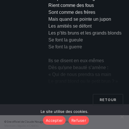
Rient comme des fous
Sont comme des frères
Mais quand se pointe un jupon
Les amitiés se défont
Les p’tits bruns et les grands blonds
Se font la gueule
Se font la guerre
Ils se disent en eux-mêmes
▼
Dès qu’une beauté s’amène :
« Qui de nous prendra sa main
Le grand blond ou le petit brun ? »
Le grand blond se rembrunit
Et le petit brun pâlit
RETOUR
Car ils se craignent chacun
Grands blonds et petits bruns
Le site utilise des cookies.
Accepter
Refuser
© Site officiel de Claude Nougaro 2026 – Tous droits réservés
C’est très triste
Mentions légales
–
Crédits