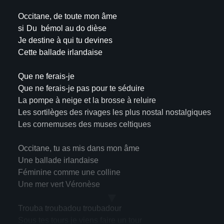
Occitane, de toute mon âme
si
Du
bémol au do dièse
Je destine à qui tu devines
Cette ballade irlandaise
Que ne ferais-je
Que ne ferais-je pas pour te séduire
La pompe à neige et la brosse à reluire
Les sortilèges des rivages les plus nostal nostalgiques
Les cornemuses des muses celtiques
Occitane, tu as mis dans mon âme
Une ballade irlandaise
Féminine comme une colline
Une mer vert Véronèse
▼
Trouba troubadou troubadour
Sous tes tours je viens faire un tour