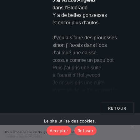
J’ai vu Los Angeles
dans l’Eldorado
Y a de belles gonzesses
et encor plus d’autos
J’voulais faire des prouesses
sinon j’l’avais dans l’dos
J’ai loué une caisse
cossue comme un paqu’bot
Puis j’ai pris une suite
▼
à l’ouest d’Hollywood
Je m’suis pris une cuite
et m’suis dit : « It’s so good ! »
Los Angeles
RETOUR
Eldorado
Le site utilise des cookies.
J’ai fait quelques liesses
Accepter
Refuser
© Site officiel de Claude Nougaro 2026 – Tous droits réservés
peint quelques tableaux
Mentions légales
–
Crédits