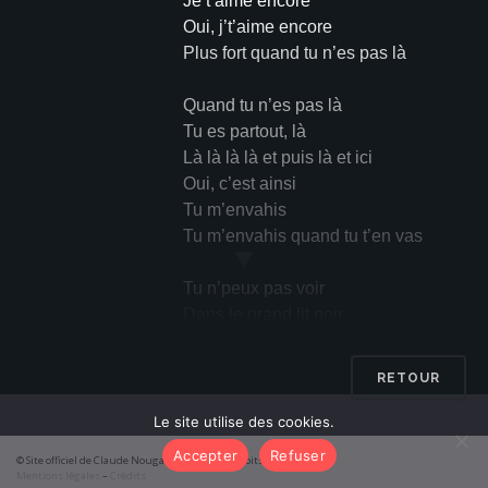
Je t’aime encore
Oui, j’t’aime encore
Plus fort quand tu n’es pas là
Quand tu n’es pas là
Tu es partout, là
Là là là là et puis là et ici
Oui, c’est ainsi
Tu m’envahis
Tu m’envahis quand tu t’en vas
▼
Tu n’peux pas voir
Dans le grand lit noir
Sur ta place vide
Voir ma bouche avide
RETOUR
Tu n’peux pas voir
Quand tu n’es pas là
Le site utilise des cookies.
Ton fantôme de draps
Accepter
Refuser
© Site officiel de Claude Nougaro 2026 – Tous droits réservés
Dans mes bras
Mentions légales
–
Crédits