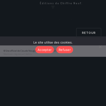
Éditions du Chiffre Neuf.
▼
Reproduction interdite. Toute
utilisation des textes, notamment à
des fins commerciales, est soumise
à l’autorisation préalable de
RETOUR
l’éditeur concerné.
Le site utilise des cookies.
Accepter
Refuser
© Site officiel de Claude Nougaro 2026 – Tous droits réservés
Mentions légales
–
Crédits
function initTabs() { const tabAlbums = document.getElementById('tab-
albums'); const tabPoemes = document.getElementById('tab-poemes');
const pageAlbums = document.getElementById('results-albums'); const
pagePoemes = document.getElementById('results-poemes');
tabAlbums.addEventListener('click', () => {
tabAlbums.classList.add('active'); tabPoemes.classList.remove('active');
pageAlbums.classList.add('active');
pagePoemes.classList.remove('active'); });
tabPoemes.addEventListener('click', () => {
tabPoemes.classList.add('active'); tabAlbums.classList.remove('active');