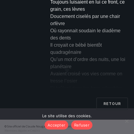
Toujours luisaient en lui ce front, ce
grain, ces lèvres
Doucement ciselés par une chair
orfèvre
Où rayonnait soudain le diadème
des dents
Il croyait ce bébé bientôt
quadragénaire
Qu’un mot d’ordre des nuits, une loi
planétaire
▼
Avaient croisé vos vies comme on
tresse l’osier
Et brûlant dans tes bras adorables
brasiers
Il baisait le cœur du mystère
RETOUR
Le site utilise des cookies.
À minuit dans un bar, oasis de ses
dunes
Accepter
Refuser
© Site officiel de Claude Nougaro 2026 – Tous droits réservés
Il avait ressenti comme un rayon de
Mentions légales
–
Crédits