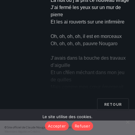
La nuit où j’ai pris ce nouveau virage
J’ai fermé les yeux sur un mur de
pierre
Et les ai rouverts sur une infirmière
Oh, oh, oh, oh, il est en morceaux
Oh, oh, oh, oh, pauvre Nougaro
J’avais dans la bouche des travaux
d’aiguille
▼
Et un chien méchant dans mon jeu
de quilles
Mais comme mon cœur émergeait
du plâtre
Pour mon infirmière il s’est mis à
RETOUR
battre
Le site utilise des cookies.
Oh, oh, oh, oh, il a le cœur gros
Accepter
Refuser
© Site officiel de Claude Nougaro 2026 – Tous droits réservés
Oh, oh, oh, oh, pauvre Nougaro
Mentions légales
–
Crédits