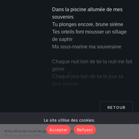
Dans la piscine allumée de mes
souvenirs
Tu plonges encore, brune sirène
Tes orteils font mousser un sillage
de saphir
Ma sous-marine ma souveraine
Chaque nuit loin de toi la nuit me fait
gémir
▼
Chaque jour loin de toi le jour se
lève à peine
Dans les lignes de mon avenir
Ta main est écrite dans la mienne
RETOUR
Sans toi c’est un exil, c’est une île
Le site utilise des cookies.
Sainte-Hélène
Ô ma lointaine longue à venir
Accepter
Refuser
© Site officiel de Claude Nougaro 2026 – Tous droits réservés
Invente-moi encore une île
Mentions légales
–
Crédits