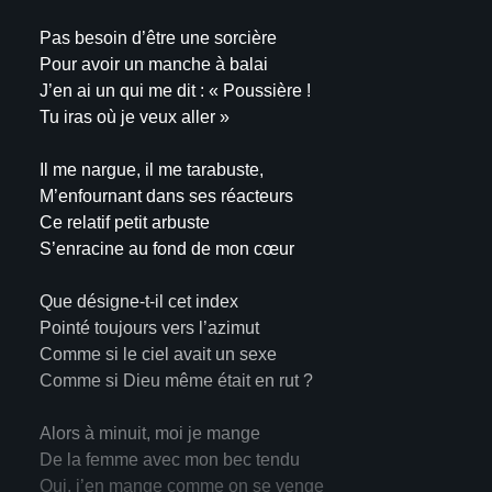
Pas besoin d’être une sorcière
Pour avoir un manche à balai
J’en ai un qui me dit : « Poussière !
Tu iras où je veux aller »
Il me nargue, il me tarabuste,
M’enfournant dans ses réacteurs
Ce relatif petit arbuste
S’enracine au fond de mon cœur
Que désigne-t-il cet index
Pointé toujours vers l’azimut
Comme si le ciel avait un sexe
Comme si Dieu même était en rut ?
Alors à minuit, moi je mange
De la femme avec mon bec tendu
Oui, j’en mange comme on se venge