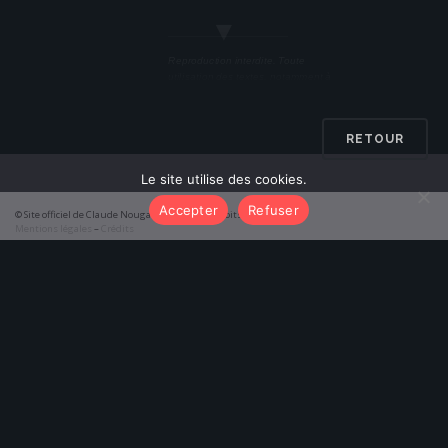
▼
Reproduction interdite. Toute
utilisation des textes, notamment à
des fins commerciales, est soumise
à l’autorisation préalable de
l’éditeur concerné.
RETOUR
Le site utilise des cookies.
Accepter
Refuser
© Site officiel de Claude Nougaro 2026 – Tous droits réservés
Mentions légales
–
Crédits
function initTabs() { const tabAlbums = document.getElementById('tab-
albums'); const tabPoemes = document.getElementById('tab-poemes');
const pageAlbums = document.getElementById('results-albums'); const
pagePoemes = document.getElementById('results-poemes');
tabAlbums.addEventListener('click', () => {
tabAlbums.classList.add('active'); tabPoemes.classList.remove('active');
pageAlbums.classList.add('active');
pagePoemes.classList.remove('active'); });
tabPoemes.addEventListener('click', () => {
tabPoemes.classList.add('active'); tabAlbums.classList.remove('active');