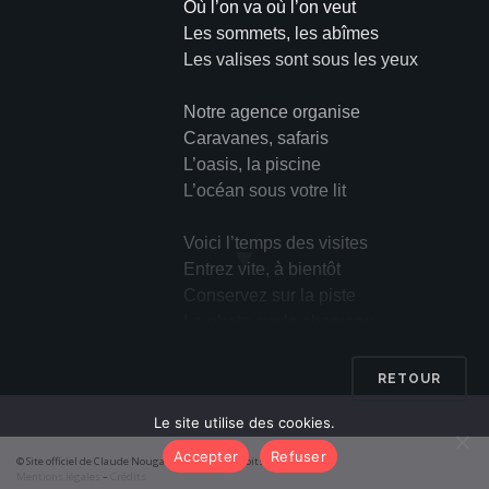
Où l’on va où l’on veut
Les sommets, les abîmes
Les valises sont sous les yeux
Notre agence organise
Caravanes, safaris
L’oasis, la piscine
L’océan sous votre lit
Voici l’temps des visites
▼
Entrez vite, à bientôt
Conservez sur la piste
La photo sur le chameau
Veux-tu faire, belle dame
RETOUR
Du tourisme dans mon âme
Le site utilise des cookies.
Ne crains rien, je te guide
Je te tiens au bord du vide
Accepter
Refuser
© Site officiel de Claude Nougaro 2026 – Tous droits réservés
Mentions légales
–
Crédits