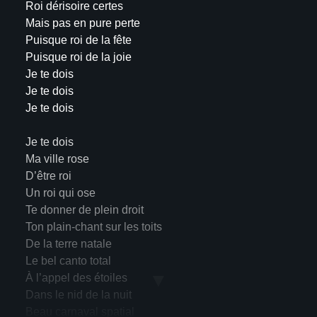
Roi dérisoire certes
Mais pas en pure perte
Puisque roi de la fête
Puisque roi de la joie
Je te dois
Je te dois
Je te dois
Je te dois
Ma ville rose
D’être roi
Un roi qui ose
Te donner de plein droit
Ton plain-chant sur les toits
De la terre natale
Le bel canto total
▼
À l’appel des étoiles
Dans le nid de la nuit
Beau carnaval spatial